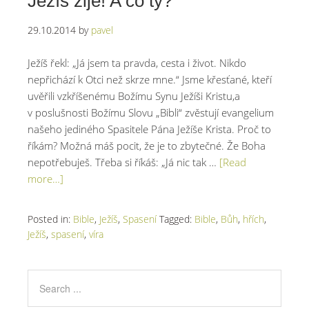
Ježíš žije! A co ty?
29.10.2014
by
pavel
Ježíš řekl: „Já jsem ta pravda, cesta i život. Nikdo
nepřichází k Otci než skrze mne.“ Jsme křesťané, kteří
uvěřili vzkříšenému Božímu Synu Ježíši Kristu,a
v poslušnosti Božímu Slovu „Bibli“ zvěstují evangelium
našeho jediného Spasitele Pána Ježíše Krista. Proč to
říkám? Možná máš pocit, že je to zbytečné. Že Boha
nepotřebuješ. Třeba si říkáš: „Já nic tak …
[Read
more…]
Posted in:
Bible
,
Ježíš
,
Spasení
Tagged:
Bible
,
Bůh
,
hřích
,
Ježíš
,
spasení
,
víra