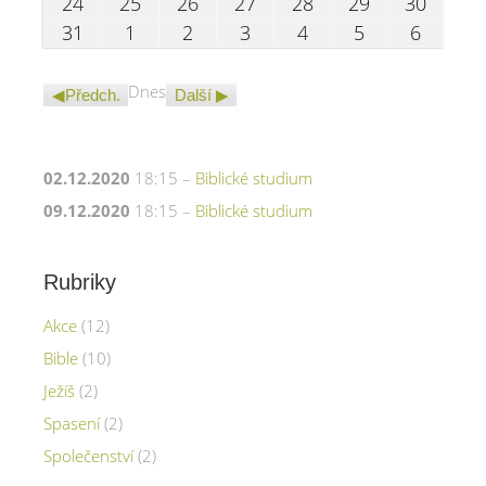
24.08.2026
25.08.2026
26.08.2026
27.08.2026
28.08.2026
29.08.2026
30.08.
24
25
26
27
28
29
30
31.08.2026
01.09.2026
02.09.2026
03.09.2026
04.09.2026
05.09.2026
06.09.
31
1
2
3
4
5
6
Dnes
Předch.
Další
02.12.2020
18:15 –
Biblické studium
09.12.2020
18:15 –
Biblické studium
Rubriky
Akce
(12)
Bible
(10)
Ježíš
(2)
Spasení
(2)
Společenství
(2)