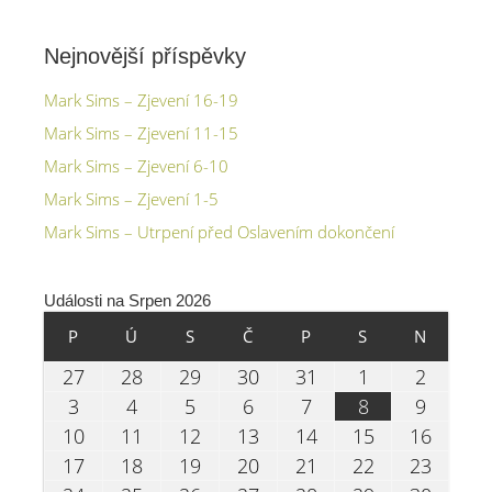
Nejnovější příspěvky
Mark Sims – Zjevení 16-19
Mark Sims – Zjevení 11-15
Mark Sims – Zjevení 6-10
Mark Sims – Zjevení 1-5
Mark Sims – Utrpení před Oslavením dokončení
Události na Srpen 2026
PONDĚLÍ
ÚTERÝ
STŘEDA
ČTVRTEK
PÁTEK
SOBOTA
NEDĚLE
P
Ú
S
Č
P
S
N
27.07.2026
28.07.2026
29.07.2026
30.07.2026
31.07.2026
01.08.2026
02.08.
27
28
29
30
31
1
2
03.08.2026
04.08.2026
05.08.2026
06.08.2026
07.08.2026
08.08.2026
09.08.
3
4
5
6
7
8
9
10.08.2026
11.08.2026
12.08.2026
13.08.2026
14.08.2026
15.08.2026
16.08.
10
11
12
13
14
15
16
17.08.2026
18.08.2026
19.08.2026
20.08.2026
21.08.2026
22.08.2026
23.08.
17
18
19
20
21
22
23