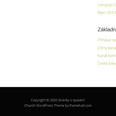
Listopad 
Říjen 201
Základn
Přihlásit s
Zdroj kaná
Kanál kom
Česká loka
Copyright © 2026 Stránky o spasení.
Church
WordPress Theme by themehall.com