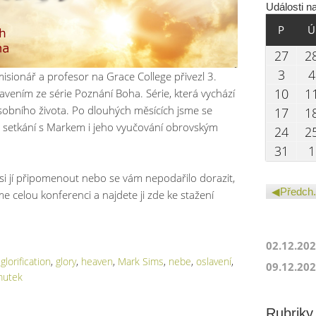
Události n
PONDĚ
P
Ú
27.0
27
2
03.08
3
4
misionář a profesor na Grace College přivezl 3.
10.0
10
1
vením ze série Poznání Boha. Série, která vychází
sobního života. Po dlouhých měsících jsme se
17.0
17
1
ky setkání s Markem i jeho vyučování obrovským
24.0
24
2
31.0
31
1
 si jí připomenout nebo se vám nepodařilo dorazit,
Předch.
 celou konferenci a najdete ji zde ke stažení
02.12.20
,
glorification
,
glory
,
heaven
,
Mark Sims
,
nebe
,
oslavení
,
09.12.20
mutek
Rubriky