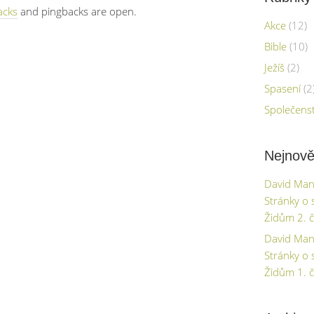
acks
and pingbacks are open.
Akce
(12)
Bible
(10)
Ježíš
(2)
Spasení
(2
Společenst
Nejnově
David Mand
Stránky o 
Židům 2. č
David Mand
Stránky o 
Židům 1. č