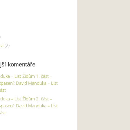
)
ví
(2)
jší komentáře
uka – List Židům 1. část –
spasení
:
David Manduka – List
ást
uka – List Židům 2. část –
spasení
:
David Manduka – List
ást