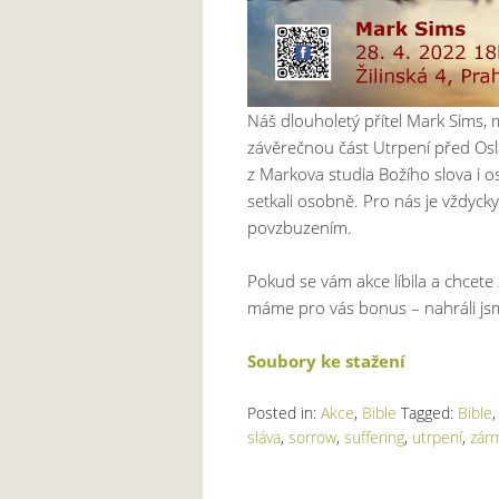
Náš dlouholetý přítel Mark Sims, 
závěrečnou část Utrpení před Osla
z Markova studia Božího slova i o
setkali osobně. Pro nás je vždyc
povzbuzením.
Pokud se vám akce líbila a chcete
máme pro vás bonus – nahráli jsme
Soubory ke stažení
Posted in:
Akce
,
Bible
Tagged:
Bible
sláva
,
sorrow
,
suffering
,
utrpení
,
zár