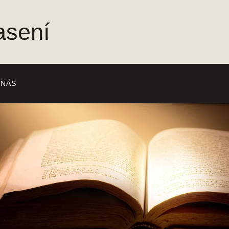
asení
 NÁS