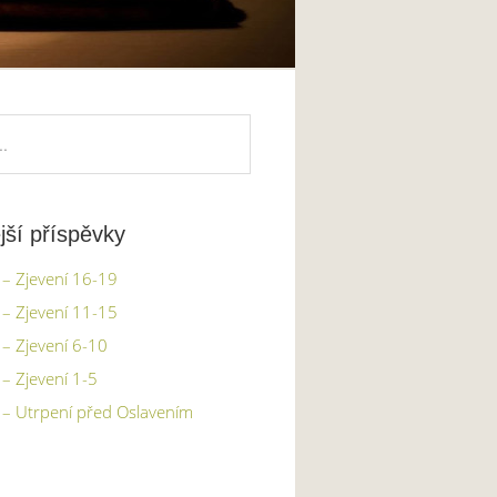
jší příspěvky
– Zjevení 16-19
– Zjevení 11-15
– Zjevení 6-10
– Zjevení 1-5
 – Utrpení před Oslavením