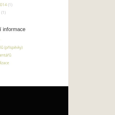
2014
(1)
4
(1)
í informace
e
lů (příspěvky)
entářů
lizace