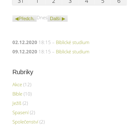
31.08.2026
01.09.2026
02.09.2026
03.09.2026
04.09.2026
05.09.2026
06.09.
31
1
2
3
4
5
6
Dnes
Předch.
Další
02.12.2020
18:15 –
Biblické studium
09.12.2020
18:15 –
Biblické studium
Rubriky
Akce
(12)
Bible
(10)
Ježíš
(2)
Spasení
(2)
Společenství
(2)