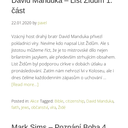
David Manduka – List Židům 1.
část
22.01.2020
by
pavel
Vzácný host drahý bratr David Manduka přivezl
pokladnici víry. Nevíme kdo napsal List Židům. Ale s
jistotou můžeme říct, že je to mistrovské dílo nejen
brilantním jazykem, ale především strhujícím obsahem.
List Židům byl podporou církve v dobách útlaku a
pronásledování. Zatím nám nehrozí lvi v Koloseu, ale i
dnes čelíme každodenním zápasům o uchování …
[Read more…]
Posted in:
Akce
Tagged:
Bible
,
citizenship
,
David Manduka
,
faith
,
Jews
,
občanství
,
víra
,
Židé
Mark Sims – Poznání Boha 4