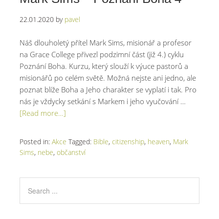
22.01.2020
by
pavel
Náš dlouholetý přítel Mark Sims, misionář a profesor
na Grace College přivezl podzimní část (již 4.) cyklu
Poznání Boha. Kurzu, který slouží k výuce pastorů a
misionářů po celém světě. Možná nejste ani jedno, ale
poznat blíže Boha a Jeho charakter se vyplatí i tak. Pro
nás je vždycky setkání s Markem i jeho vyučování …
[Read more…]
Posted in:
Akce
Tagged:
Bible
,
citizenship
,
heaven
,
Mark
Sims
,
nebe
,
občanství