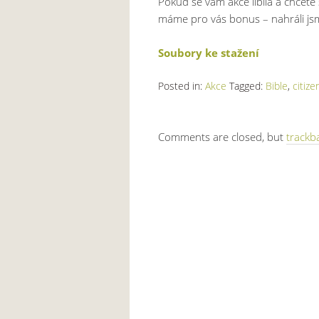
Pokud se vám akce líbila a chcete
máme pro vás bonus – nahráli jsme
Soubory ke stažení
Posted in:
Akce
Tagged:
Bible
,
citize
Comments are closed, but
trackb