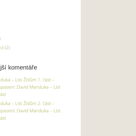
)
ví
(2)
jší komentáře
uka – List Židům 1. část –
spasení
:
David Manduka – List
ást
uka – List Židům 2. část –
spasení
:
David Manduka – List
ást