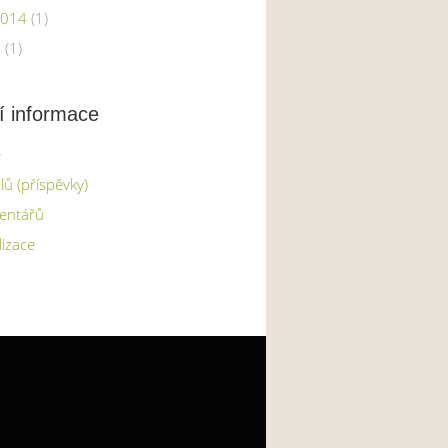
2014
(1)
4
(1)
í informace
e
lů (příspěvky)
entářů
lizace