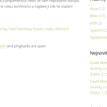
 si jí připomenout nebo se vám nepodařilo dorazit,
 celou konferenci a najdete ji zde ke stažení
Akce
(12)
Bible
(10)
Ježíš
(2)
nship
,
David Manduka
,
heaven
,
nebe
,
občanství
Spasení
(2
Společenst
acks
and pingbacks are open.
Nejnově
David Mand
Stránky o 
Židům 2. č
David Mand
Stránky o 
Židům 1. č