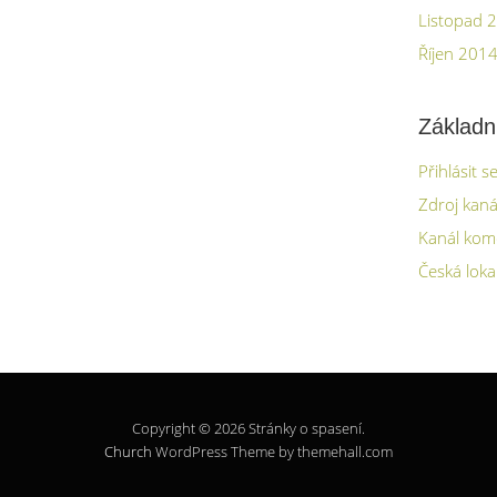
Listopad 
Říjen 201
Základn
Přihlásit s
Zdroj kaná
Kanál kom
Česká loka
Copyright © 2026 Stránky o spasení.
Church
WordPress Theme by themehall.com