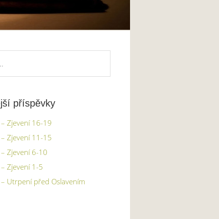
jší příspěvky
– Zjevení 16-19
– Zjevení 11-15
– Zjevení 6-10
– Zjevení 1-5
 – Utrpení před Oslavením