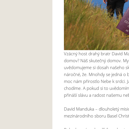
Vzácný host drahý bratr David Ma
domov? Náš skutečný domov. My Č
uvědomujeme si dosah našeho sku
náročné, že. Mnohdy se jedná o ba
moc nám přirostlo Nebe k srdci. 
chodíme. A pokud si to uvědomím
přináší slávu a radost našemu ne
David Manduka – dlouholetý misi
mezinárodního sboru Basel Christ