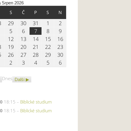
a Srpen 2026
LÍ
ÚTERÝ
STŘEDA
ČTVRTEK
PÁTEK
SOBOTA
NEDĚLE
S
Č
P
S
N
7.2026
28.07.2026
29.07.2026
30.07.2026
31.07.2026
01.08.2026
02.08.2026
8
29
30
31
1
2
.2026
04.08.2026
05.08.2026
06.08.2026
07.08.2026
08.08.2026
09.08.2026
5
6
7
8
9
8.2026
11.08.2026
12.08.2026
13.08.2026
14.08.2026
15.08.2026
16.08.2026
1
12
13
14
15
16
8.2026
18.08.2026
19.08.2026
20.08.2026
21.08.2026
22.08.2026
23.08.2026
8
19
20
21
22
23
8.2026
25.08.2026
26.08.2026
27.08.2026
28.08.2026
29.08.2026
30.08.2026
5
26
27
28
29
30
8.2026
01.09.2026
02.09.2026
03.09.2026
04.09.2026
05.09.2026
06.09.2026
2
3
4
5
6
Dnes
Další
20
18:15 –
Biblické studium
20
18:15 –
Biblické studium