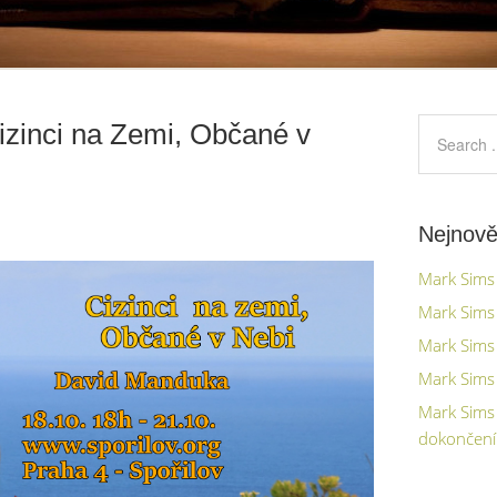
zinci na Zemi, Občané v
Nejnově
Mark Sims 
Mark Sims 
Mark Sims 
Mark Sims 
Mark Sims
dokončení