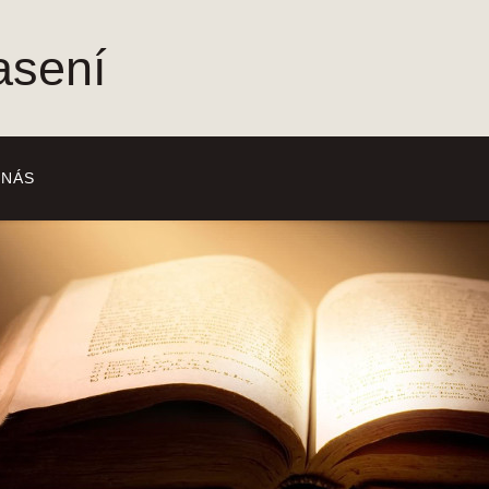
asení
 NÁS